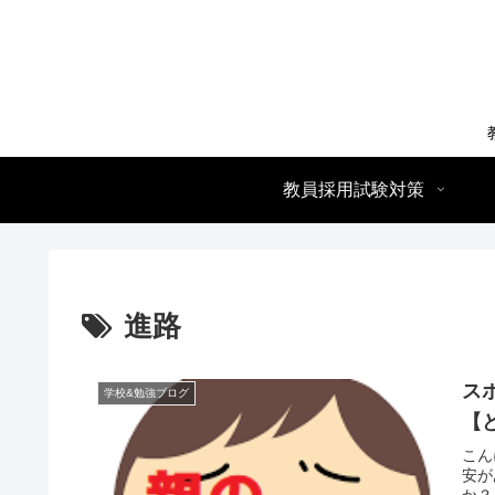
教員採用試験対策
進路
ス
学校&勉強ブログ
【
こん
安が
か？