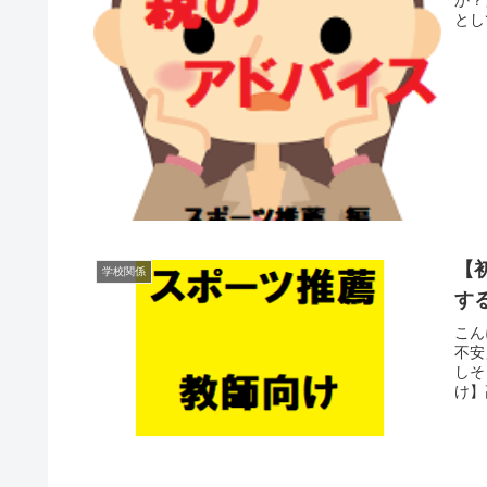
とし
【
学校関係
す
こん
不安
しそ
け】