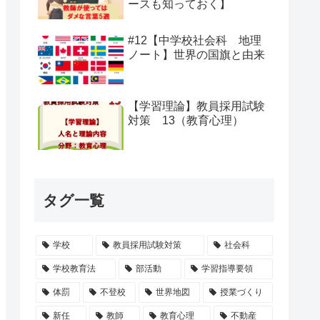
ースも知っておく】
#12【中学校社会科 地理
ノート】世界の国旗と由来
【学習理論】教員採用試験
対策 13（教育心理）
タグ一覧
学校
教員採用試験対策
社会科
学校教育法
部活動
学習指導要領
体罰
不登校
世界地図
授業づくり
新任
教師
教育心理
不動産