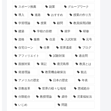
スポーツ推薦
副業
グループワーク
導入
進路
おすすめ
授業の作り方
学習理論
授業
顧問
教員採用試験
建築
学校の目標
就学
研修
資格
服務
住居
入試対策
元号
住宅ローン
仕事
世界遺産
ブログ
アフィリエイト
試験対策
過去問
面接対策
筆記
鹿児島県
教員とは
発達理論
教育機会確保法
観点
アメリカの歴史
日本の歴史
年表
宗教改革
世界の様々な地域
懲戒処分
分限処分
教授理論
虐待
児童福祉法
いじめ
問題