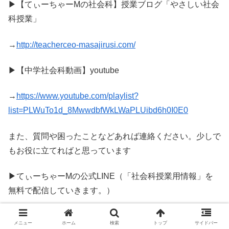
▶【てぃーちゃーMの社会科】授業ブログ「やさしい社会
科授業」
→
http://teacherceo-masajirusi.com/
▶【中学社会科動画】youtube
→
https://www.youtube.com/playlist?
list=PLWuTo1d_8MwwdbfWkLWaPLUibd6h0I0E0
また、質問や困ったことなどあれば連絡ください。少しで
もお役に立てればと思っています
▶てぃーちゃーMの公式LINE（「社会科授業用情報」を
無料で配信していきます。）
→
https://line.me/ti/p/nRadGVe342
メニュー
ホーム
検索
トップ
サイドバー