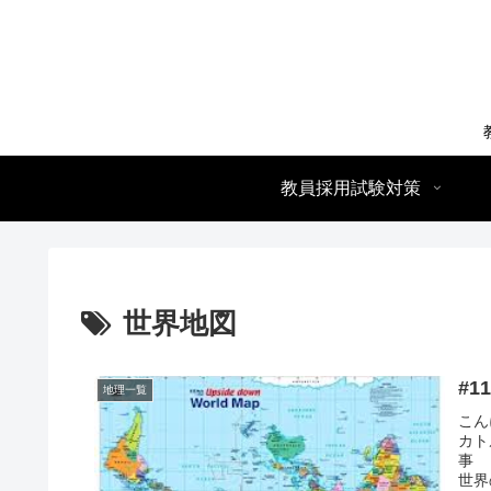
教員採用試験対策
世界地図
#
地理一覧
こん
カト
事
世界