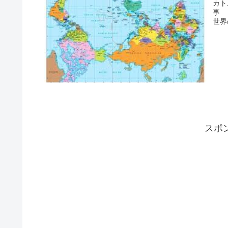
カト
事
世界
スポ