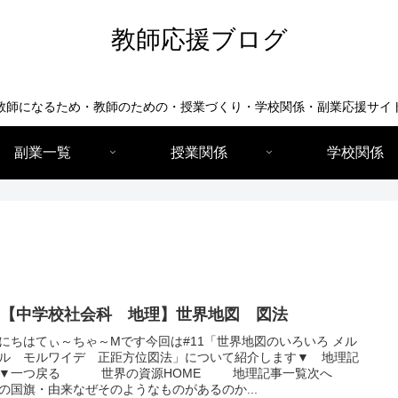
教師応援ブログ
教師になるため・教師のための・授業づくり・学校関係・副業応援サイ
副業一覧
授業関係
学校関係
11【中学校社会科 地理】世界地図 図法
にちはてぃ～ちゃ～Mです今回は#11「世界地図のいろいろ メル
ル モルワイデ 正距方位図法」について紹介します▼ 地理記
 ▼一つ戻る 世界の資源HOME 地理記事一覧次へ
の国旗・由来なぜそのようなものがあるのか...