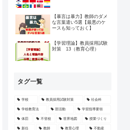
【暴言は暴力】教師のダメ
な言葉遣い5選【最悪のケ
ースも知っておく】
【学習理論】教員採用試験
対策 13（教育心理）
タグ一覧
学校
教員採用試験対策
社会科
学校教育法
部活動
学習指導要領
体罰
不登校
世界地図
授業づくり
新任
教師
教育心理
不動産