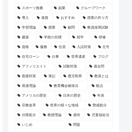
スポーツ推薦
副業
グループワーク
導入
進路
おすすめ
授業の作り方
学習理論
授業
顧問
教員採用試験
建築
学校の目標
就学
研修
資格
服務
住居
入試対策
元号
住宅ローン
仕事
世界遺産
ブログ
アフィリエイト
試験対策
過去問
面接対策
筆記
鹿児島県
教員とは
発達理論
教育機会確保法
観点
アメリカの歴史
日本の歴史
年表
宗教改革
世界の様々な地域
懲戒処分
分限処分
教授理論
虐待
児童福祉法
いじめ
問題