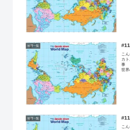
#
地理一覧
こん
カト
事
世界
#
地理一覧
こん