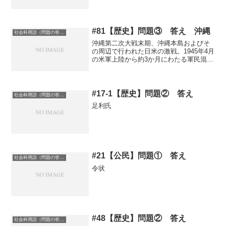
#81【歴史】問題③ 答え 沖縄
社会科用語（問題の答え）
沖縄第二次大戦末期、沖縄本島およびそ
の周辺で行われた日米の激戦。1945年4月
の米軍上陸から約3か月にわたる軍民混在
の激しい地上戦のなか、集団自決強制、
日本軍による住民虐殺なども起こり、県
民約10万人が犠牲となった。
#17-1【歴史】問題② 答え
社会科用語（問題の答え）
足利氏
#21【公民】問題① 答え
社会科用語（問題の答え）
令状
#48【歴史】問題② 答え
社会科用語（問題の答え）