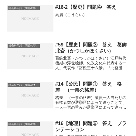
#16-2【歴史】問題④ 答え
社会科用語（問題の答え）
高麗（こうらい）
#59【歴史】問題③ 答え 葛飾
社会科用語（問題の答え）
北斎（かつしかほくさい）
葛飾北斎（かつしかほくさい）江戸時代
後期の浮世絵師。化政文化を代表する一
人。代表作『富嶽三十六景』『北斎漫
画』
#14【公民】問題① 答え 格
社会科用語（問題の答え）
差 （一票の格差）
格差 （一票の格差）議員一人当たりの
有権者数が選挙区によって違うことで、
一人一票の重みが選挙区によって違って
きたりすること例えば、住民が100万人の
地域と100人の地域でのそれぞれの選挙で
は、当選のしやすさが違ってくるという
#16【地理】問題② 答え プラ
社会科用語（問題の答え）
こと
ンテーション