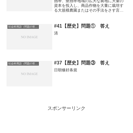
熱帯、亜熱帯地域の広大な農地に大量の
資本を投入し、商品作物を大量に栽培す
る大規模農園またはその手法をさす言葉
古くは植民地支配があった現在はモノカ
ルチャー経済になりやすい状態にもなっ
ている記事に戻る【中古】 教科書が教え
#41【歴史】問題① 答え
社会科用語（問題の答え）
ない東南アジア タイ...
清
#37【歴史】問題③ 答え
社会科用語（問題の答え）
日朝修好条規
スポンサーリンク