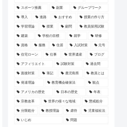
スポーツ推薦
副業
グループワーク
導入
進路
おすすめ
授業の作り方
学習理論
授業
顧問
教員採用試験
建築
学校の目標
就学
研修
資格
服務
住居
入試対策
元号
住宅ローン
仕事
世界遺産
ブログ
アフィリエイト
試験対策
過去問
面接対策
筆記
鹿児島県
教員とは
発達理論
教育機会確保法
観点
アメリカの歴史
日本の歴史
年表
宗教改革
世界の様々な地域
懲戒処分
分限処分
教授理論
虐待
児童福祉法
いじめ
問題