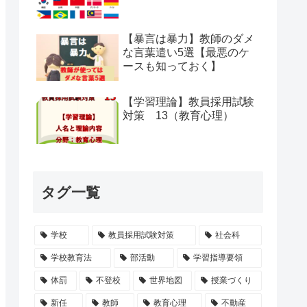
【暴言は暴力】教師のダメ
な言葉遣い5選【最悪のケ
ースも知っておく】
【学習理論】教員採用試験
対策 13（教育心理）
タグ一覧
学校
教員採用試験対策
社会科
学校教育法
部活動
学習指導要領
体罰
不登校
世界地図
授業づくり
新任
教師
教育心理
不動産