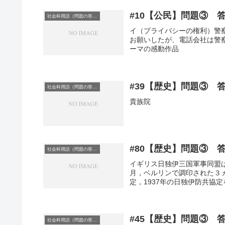
#10【公民】問題③ 
社会科用語（問題の答え）
イ（プライバシーの権利）警
お願いしたが、電話会社は警
ーマの感動作品
#39【歴史】問題③ 
社会科用語（問題の答え）
貴族院
#80【歴史】問題③ 
社会科用語（問題の答え）
イギリス日独伊三国軍事同盟は
月，ベルリンで調印された３ヵ
定，1937年の日独伊防共協定
#45【歴史】問題③ 
社会科用語（問題の答え）