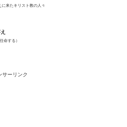
えに来たキリスト教の人々
答え
を任命する）
ンサーリンク