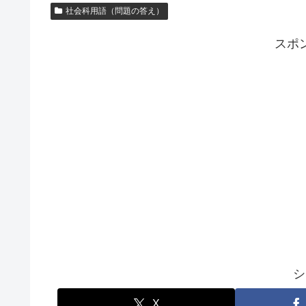
社会科用語（問題の答え）
スポ
シ
X