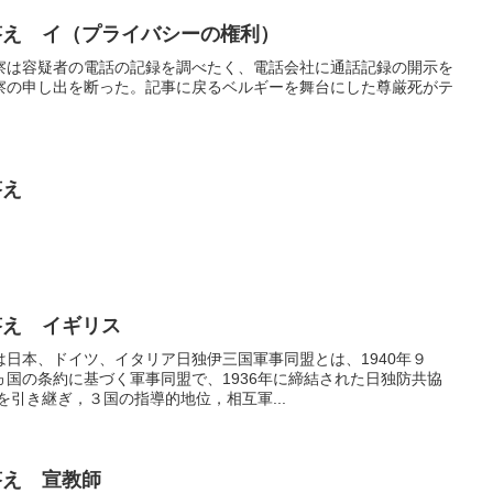
答え イ（プライバシーの権利）
察は容疑者の電話の記録を調べたく、電話会社に通話記録の開示を
察の申し出を断った。記事に戻るベルギーを舞台にした尊厳死がテ
答え
答え イギリス
日本、ドイツ、イタリア日独伊三国軍事同盟とは、1940年９
国の条約に基づく軍事同盟で、1936年に締結された日独防共協
を引き継ぎ，３国の指導的地位，相互軍...
答え 宣教師