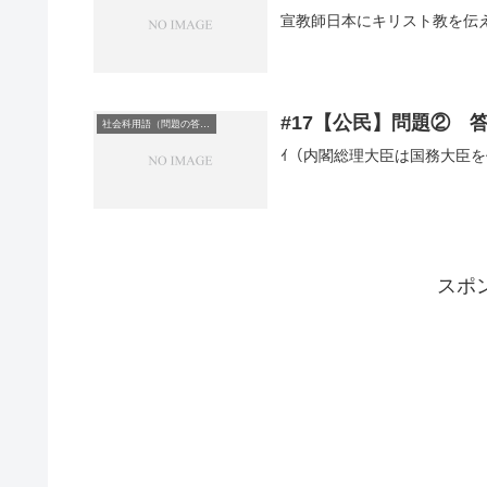
宣教師日本にキリスト教を伝
#17【公民】問題② 
社会科用語（問題の答え）
ｲ（内閣総理大臣は国務大臣
スポ