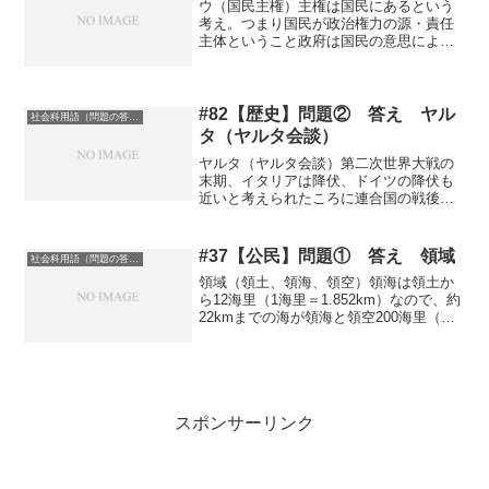
ウ（国民主権）主権は国民にあるという
考え。つまり国民が政治権力の源・責任
主体ということ政府は国民の意思により
設立され運営される機関であるとする考
えのこと。
#82【歴史】問題② 答え ヤル
社会科用語（問題の答え）
タ（ヤルタ会談）
ヤルタ（ヤルタ会談）第二次世界大戦の
末期、イタリアは降伏、ドイツの降伏も
近いと考えられたころに連合国の戦後処
理に関する首脳会談が開かれた。イギリ
ス首相チャーチル、アメリカ大統領Ｆ＝
ローズベルト、ソ連首相スターリンなど
#37【公民】問題① 答え 領域
社会科用語（問題の答え）
が参加したクリミア半島南...
領域（領土、領海、領空）領海は領土か
ら12海里（1海里＝1.852km）なので、約
22kmまでの海が領海と領空200海里（約
370km）までが排他的経済水域記事に戻
る
スポンサーリンク