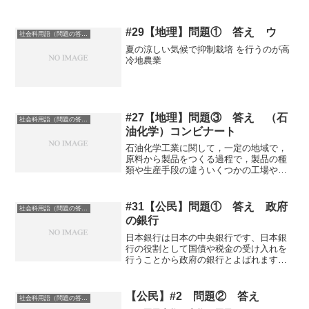
#29【地理】問題① 答え ウ
社会科用語（問題の答え）
夏の涼しい気候で抑制栽培 を行うのが高
冷地農業
#27【地理】問題③ 答え （石
社会科用語（問題の答え）
油化学）コンビナート
石油化学工業に関して，一定の地域で，
原料から製品をつくる過程で，製品の種
類や生産手段の違ういくつかの工場や企
業が結びついた生産する仕組み
#31【公民】問題① 答え 政府
社会科用語（問題の答え）
の銀行
日本銀行は日本の中央銀行です、日本銀
行の役割として国債や税金の受け入れを
行うことから政府の銀行とよばれます記
事に戻る
【公民】#2 問題② 答え
社会科用語（問題の答え）