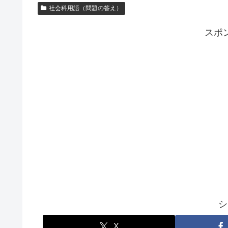
社会科用語（問題の答え）
スポ
シ
X