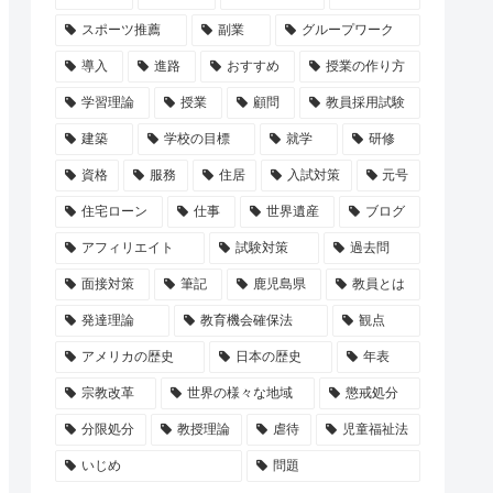
スポーツ推薦
副業
グループワーク
導入
進路
おすすめ
授業の作り方
学習理論
授業
顧問
教員採用試験
建築
学校の目標
就学
研修
資格
服務
住居
入試対策
元号
住宅ローン
仕事
世界遺産
ブログ
アフィリエイト
試験対策
過去問
面接対策
筆記
鹿児島県
教員とは
発達理論
教育機会確保法
観点
アメリカの歴史
日本の歴史
年表
宗教改革
世界の様々な地域
懲戒処分
分限処分
教授理論
虐待
児童福祉法
いじめ
問題