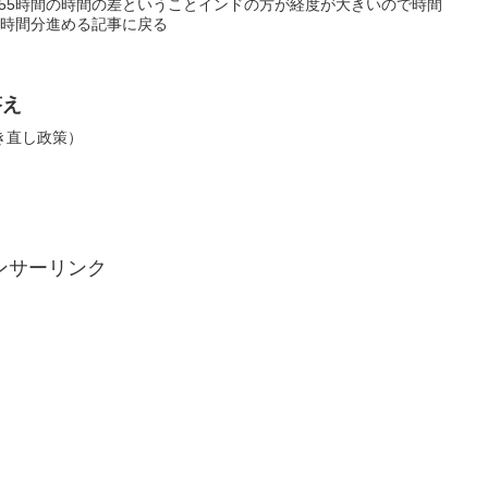
ると55時間の時間の差ということインドの方が経度が大きいので時間
5時間分進める記事に戻る
答え
き直し政策）
ンサーリンク