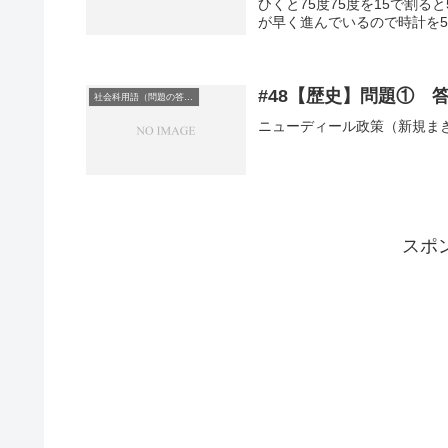
ひくと75度75度を15で割
が早く進んでいるので時計を
#48【歴史】問題① 
社会科用語（問題の答え）
ニューディール政策（新規ま
スポ