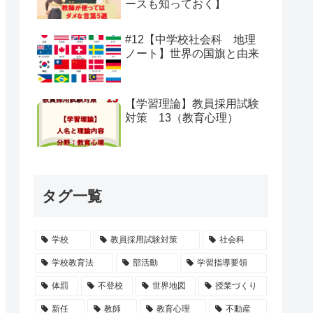
ースも知っておく】
#12【中学校社会科 地理
ノート】世界の国旗と由来
【学習理論】教員採用試験
対策 13（教育心理）
タグ一覧
学校
教員採用試験対策
社会科
学校教育法
部活動
学習指導要領
体罰
不登校
世界地図
授業づくり
新任
教師
教育心理
不動産