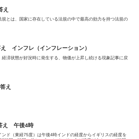
答え
法規とは、国家に存在している法規の中で最高の効力を持つ法規の
答え インフレ（インフレーション）
）経済状態が好況時に発生する、物価が上昇し続ける現象記事に戻
 答え
答え 午後4時
インド（東経75度）は午後4時インドの経度からイギリスの経度を