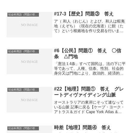
#17-3【歴史】問題③ 答え
社会科用語（問題の答え）
ア（ 和人（わじん）とよび、和人は蝦夷
地（えぞち）（現在の北海道）に館（た
て）という根拠地を作り交易を行いまし
た。 ）
#6【公民】問題① 答え 〇信
社会科用語（問題の答え）
条 △門地
「憲法１4条」すべて国民は、法の下に平
等であって、人種、信条、性別、社会的
身分又は門地により、政治的、経済的又
は社会的関係において、差別されない記
事に戻る
#22【地理】問題① 答え グレ
社会科用語（問題の答え）
ートディヴァイディング山脈
オーストラリアの東岸にそって連なって
いる山脈 記事に戻る【ケープ・ヨーク・
アトラス＆ガイド Cape York Atlas &
Guide】価格：3150円（税込、送料別)
(2020/5/22時点)楽天で購入
時差【地理】問題④ 答え
社会科用語（問題の答え）