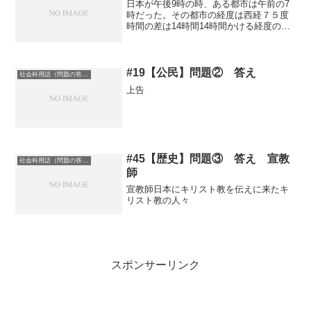
日本が午後9時の時、ある都市は午前の7
時だった。その都市の経度は西経７５度
時間の差は14時間14時間かける経度の差
15で210度の経度の差が出てくる210度の
経度の差を日本の経度135度で引いてやる
と75度が出てくるが東経と西経を間違え
ない...
#19【公民】問題② 答え
社会科用語（問題の答え）
上告
#45【歴史】問題③ 答え 宣教
社会科用語（問題の答え）
師
宣教師日本にキリスト教を伝えに来たキ
リスト教の人々
スポンサーリンク