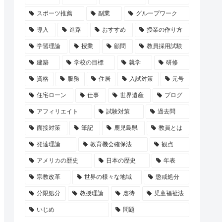
スポーツ推薦
副業
グループワーク
導入
進路
おすすめ
授業の作り方
学習理論
授業
顧問
教員採用試験
建築
学校の目標
就学
研修
資格
服務
住居
入試対策
元号
住宅ローン
仕事
世界遺産
ブログ
アフィリエイト
試験対策
過去問
面接対策
筆記
鹿児島県
教員とは
発達理論
教育機会確保法
観点
アメリカの歴史
日本の歴史
年表
宗教改革
世界の様々な地域
懲戒処分
分限処分
教授理論
虐待
児童福祉法
いじめ
問題