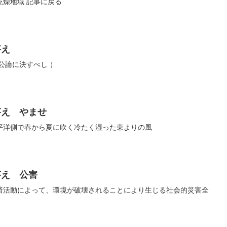
乾燥地域 記事に戻る
答え
公論に決すべし ）
答え やませ
平洋側で春から夏に吹く冷たく湿った東よりの風
答え 公害
済活動によって、環境が破壊されることにより生じる社会的災害全