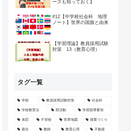
ースも知っておく】
#12【中学校社会科 地理
ノート】世界の国旗と由来
【学習理論】教員採用試験
対策 13（教育心理）
タグ一覧
学校
教員採用試験対策
社会科
学校教育法
部活動
学習指導要領
体罰
不登校
世界地図
授業づくり
新任
教師
教育心理
不動産