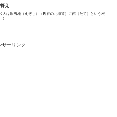
 答え
、和人は蝦夷地（えぞち）（現在の北海道）に館（たて）という根
 ）
ンサーリンク