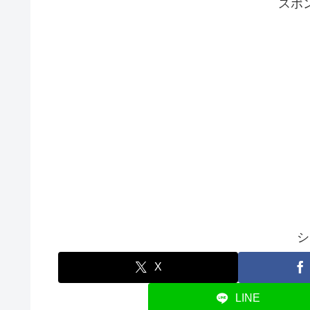
スポ
シ
X
LINE