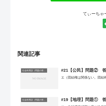
てぃーちゃ
関連記事
#21【公民】問題② 
社会科用語（問題の答え）
エ（団結権は関係ない。団結
#19【地理】問題① 
社会科用語（問題の答え）