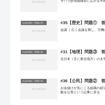
サハラ砂漠南縁部に広がる半
#35【歴史】問題① 
社会科用語（問題の答え）
会議（ 広く会議を興し、万機
#31【地理】問題③ 
社会科用語（問題の答え）
北日本（主に東北地方）の太
#36【公民】問題② 
社会科用語（問題の答え）
お金儲けが先にくる組織の経
般を公害という記事に戻る