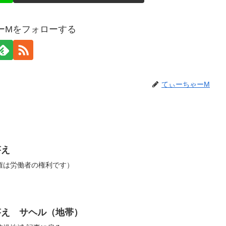
ーMをフォローする
てぃーちゃーM
答え
権は労働者の権利です）
答え サヘル（地帯）