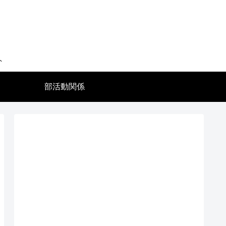
ト
部活動関係