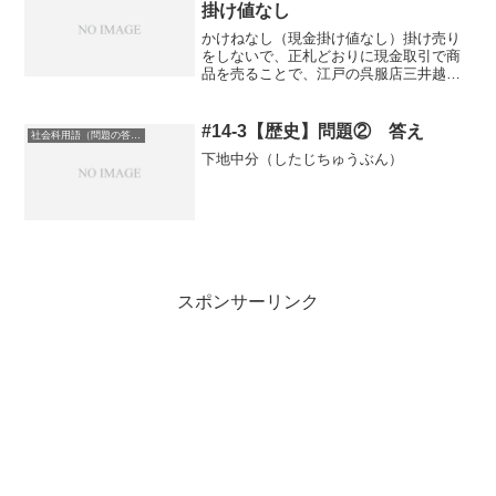
掛け値なし
かけねなし（現金掛け値なし）掛け売り
をしないで、正札どおりに現金取引で商
品を売ることで、江戸の呉服店三井越後
屋が始めたという商法
#14-3【歴史】問題② 答え
社会科用語（問題の答え）
下地中分（したじちゅうぶん）
スポンサーリンク