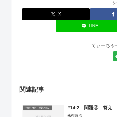
シ
X
LINE
てぃーちゃ
関連記事
#14-2 問題② 答え
社会科用語（問題の答え）
執権政治