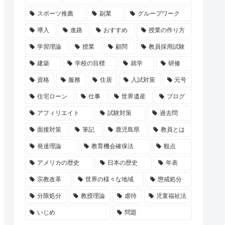
スポーツ推薦
副業
グループワーク
導入
進路
おすすめ
授業の作り方
学習理論
授業
顧問
教員採用試験
建築
学校の目標
就学
研修
資格
服務
住居
入試対策
元号
住宅ローン
仕事
世界遺産
ブログ
アフィリエイト
試験対策
過去問
面接対策
筆記
鹿児島県
教員とは
発達理論
教育機会確保法
観点
アメリカの歴史
日本の歴史
年表
宗教改革
世界の様々な地域
懲戒処分
分限処分
教授理論
虐待
児童福祉法
いじめ
問題