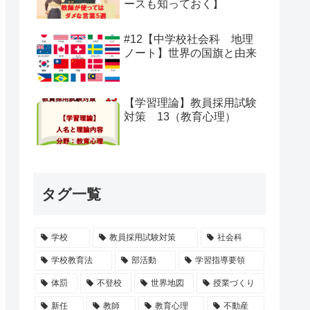
ースも知っておく】
#12【中学校社会科 地理
ノート】世界の国旗と由来
【学習理論】教員採用試験
対策 13（教育心理）
タグ一覧
学校
教員採用試験対策
社会科
学校教育法
部活動
学習指導要領
体罰
不登校
世界地図
授業づくり
新任
教師
教育心理
不動産