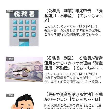
か？と言う議論は永遠のテーマのように
聞こえるかもしれませんがそもそもとら
える人によって意味が変わってきますこ
【公務員 副業】確定申告 「資
不動産
の記事を読んでいるあなた...
産運用 不動産」【てぃ～ちゃ～
M】
こんにちはてぃ～ちゃ～Mです今回は
確定申告 を紹介します▼前回の記事は
こちら▼銀行との関係本記事でわかるこ
と： 確定申告のメリットデメリット１
確定申告って何？２ 確定申告でも目的
をはっきりさせましょう３ 黒字・赤字
にする目的４ 来年に備...
【公務員 副業】 公務員が資産
不動産
運用をするべき３つの理由「資産
運用 不動産」【てぃ～ちゃ～
M】
こんにちはてぃ～ちゃ～Mです今回は
公務員が資産運用をするべき理由 を紹
介します▼前回の記事はこちら▼投資用
の不動産を買うにはどの業者に聞けばい
い？本記事でわかること： 給料以外の収
入を得る大切さがわかる副業の拡大多様
【最短で資産を築ける方法】不動
不動産
化する教育事情定年が伸...
産バージョン【てぃ～ちゃ～M】
聞く大切さこの記事で得られること【最