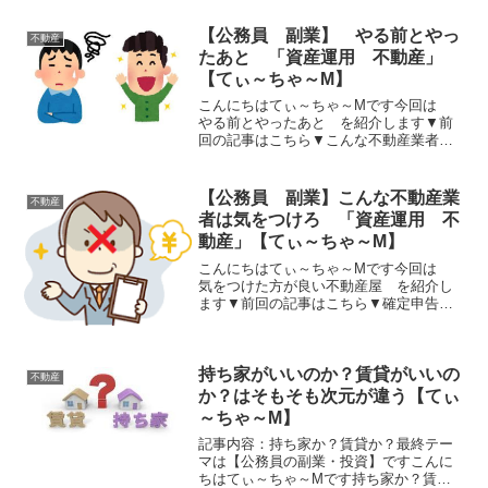
【公務員 副業】 やる前とやっ
不動産
たあと 「資産運用 不動産」
【てぃ～ちゃ～M】
こんにちはてぃ～ちゃ～Mです今回は
やる前とやったあと を紹介します▼前
回の記事はこちら▼こんな不動産業者に
は気をつけろ本記事でわかること： 不動
産投資をするとどうなるかやる前の不
安？希望？決断はいつ？やった後やる前
【公務員 副業】こんな不動産業
不動産
の不安？希望？はじめて投...
者は気をつけろ 「資産運用 不
動産」【てぃ～ちゃ～M】
こんにちはてぃ～ちゃ～Mです今回は
気をつけた方が良い不動産屋 を紹介し
ます▼前回の記事はこちら▼確定申告本
記事でわかること： 不動産業者の見極め
直面する不安良い業者・悪い業者どうや
って見極める直面する不安不動産屋から
持ち家がいいのか？賃貸がいいの
の購入した物件の入居者...
不動産
か？はそもそも次元が違う【てぃ
～ちゃ～M】
記事内容：持ち家か？賃貸か？最終テー
マは【公務員の副業・投資】ですこんに
ちはてぃ～ちゃ～Mです持ち家か？賃貸