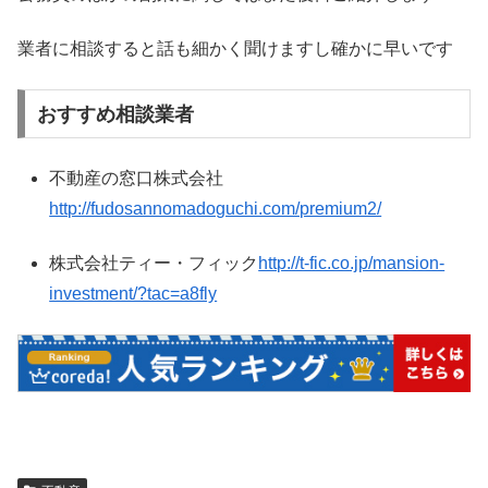
業者に相談すると話も細かく聞けますし確かに早いです
おすすめ相談業者
不動産の窓口株式会社
http://fudosannomadoguchi.com/premium2/
株式会社ティー・フィック
http://t-fic.co.jp/mansion-
investment/?tac=a8fly