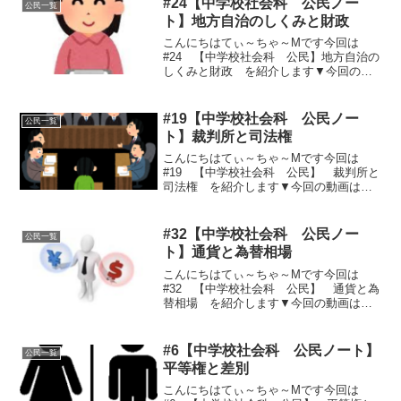
#24【中学校社会科 公民ノー
公民一覧
ト】地方自治のしくみと財政
こんにちはてぃ～ちゃ～Mです今回は
#24 【中学校社会科 公民】地方自治の
しくみと財政 を紹介します▼今回の動
画はこちら▼▼今回のノート用文章はこ
ちら▼①執行機関（行政決定機関）１、
首長・・・地方行政の責任者（都道府県
#19【中学校社会科 公民ノー
公民一覧
知事、市町村長）２、行...
ト】裁判所と司法権
こんにちはてぃ～ちゃ～Mです今回は
#19 【中学校社会科 公民】 裁判所と
司法権 を紹介します▼今回の動画はこ
ちら▼▼今回のノート用文章はこちら▼
１、違憲立法審査権（８１条）～最高裁
判所は「憲法の番人」・・・法律・行政
#32【中学校社会科 公民ノー
公民一覧
行為が合憲か違憲かを最...
ト】通貨と為替相場
こんにちはてぃ～ちゃ～Mです今回は
#32 【中学校社会科 公民】 通貨と為
替相場 を紹介します▼今回の動画はこ
ちら▼▼今回のノート用文章はこちら
▼①通貨の種類現金通貨（紙幣（日本銀
行券）と硬貨）と預金通貨（銀行預金）
#6【中学校社会科 公民ノート】
公民一覧
昔：金本位制～兌換紙幣と...
平等権と差別
こんにちはてぃ～ちゃ～Mです今回は