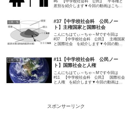
#6 【中学校社会科 公民】 平等権と
差別を紹介します▼今回の動画はこちら
▼▼今回のノート用文章はこちら▼①差
別とは差別 ＝ 平等権の侵害憲法１４
条で認められている権利すべて国民は、
#37【中学校社会科 公民ノー
公民一覧
法の下に平等であって、人...
ト】主権国家と国際社会
こんにちはてぃ～ちゃ～Mです今回は
#37 【中学校社会科 公民】 主権国家
と国際社会 を紹介します▼今回の動画
はこちら▼▼今回のノート用文章はこち
ら▼①国家～三要素：主権、国民、領域
内政不干渉の原則、主権平等の原則１、
#11【中学校社会科 公民ノー
公民一覧
領域～領土、領海、領空...
ト】国際社会と人権
こんにちはてぃ～ちゃ～Mです今回は
#11 【中学校社会科 公民】 国際社会
と人権 を紹介します▼今回の動画はこ
ちら▼▼今回のノート用文章はこちら▼
グローバル社会と人権①国際的な人権保
障～国連中心１、世界人権宣言(1948年)
～人権保障の模範...
スポンサーリンク