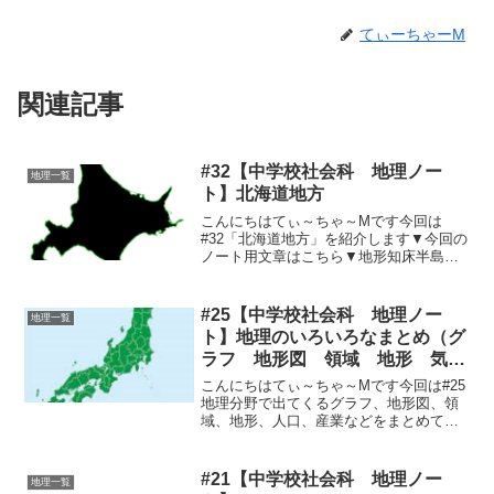
てぃーちゃーM
関連記事
#32【中学校社会科 地理ノー
地理一覧
ト】北海道地方
こんにちはてぃ～ちゃ～Mです今回は
#32「北海道地方」を紹介します▼今回の
ノート用文章はこちら▼地形知床半島、
渡島半島、石狩川、十勝川、石狩平野、
十勝平野、釧路平野、根釧台地、釧路湿
原、大雪山、北方領土、カルデラ湖気候
#25【中学校社会科 地理ノー
地理一覧
北海道の気候～冷帯（亜...
ト】地理のいろいろなまとめ（グ
ラフ 地形図 領域 地形 気
候 人口 産業）
こんにちはてぃ～ちゃ～Mです今回は#25
地理分野で出てくるグラフ、地形図、領
域、地形、人口、産業などをまとめて紹
介します▼今回のノート用文章はこちら
▼今回も長めですグラフ円グラフ・・・
割合が読み取りやすい帯グラフ・・・数
#21【中学校社会科 地理ノー
地理一覧
本ならべると割合の変...