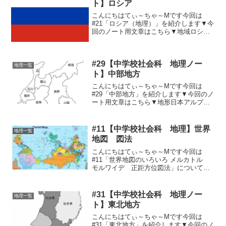
ト】ロシア
こんにちはてぃ～ちゃ～Mです今回は
#21「ロシア（地理）」を紹介します▼今
回のノート用文章はこちら▼地域ロシア
の国土は日本の約45倍。シベリア、黒土
地帯、モスクワ（ロシアの首都）、バイ
カル湖（世界最深の湖）歴史と産業1917
#29【中学校社会科 地理ノー
年～ロシア革命1...
地理一覧
ト】中部地方
こんにちはてぃ～ちゃ～Mです今回は
#29「中部地方」を紹介します▼今回のノ
ート用文章はこちら▼地形日本アルプ
ス・・・飛騨山脈、木曽山脈、赤石山脈
信濃川、木曽川、濃尾平野、越後平野、
甲府盆地、諏訪盆地、富士山北陸地方日
#11【中学校社会科 地理】世界
地理一覧
本海側の気候で豪雪地帯農...
地図 図法
こんにちはてぃ～ちゃ～Mです今回は
#11「世界地図のいろいろ メルカトル
モルワイデ 正距方位図法」について紹
介します▼ 地理記事 ▼一つ戻
る 世界の資源HOME 地理記
事一覧次へ 世界の国旗・由来なぜそ
#31【中学校社会科 地理ノー
地理一覧
のようなものがあるのか...
ト】東北地方
こんにちはてぃ～ちゃ～Mです今回は
#31「東北地方」を紹介します▼今回のノ