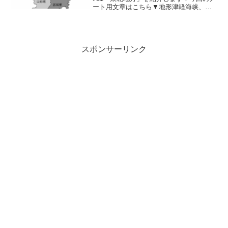
ート用文章はこちら▼地形津軽海峡、青
函トンネル、奥羽山脈、三陸海岸、下北
半島、八郎潟出羽山地、北上高地、北上
川、最上川、仙台平野、庄内平野、秋田
平野、山形盆地、北上盆...
スポンサーリンク