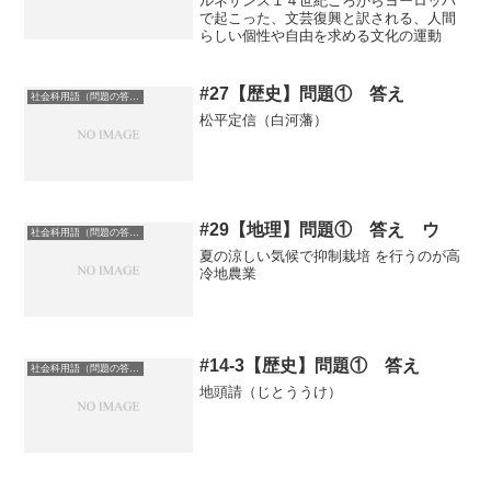
ルネサンス１４世紀ごろからヨーロッパ
で起こった、文芸復興と訳される、人間
らしい個性や自由を求める文化の運動
#27【歴史】問題① 答え
社会科用語（問題の答え）
松平定信（白河藩）
#29【地理】問題① 答え ウ
社会科用語（問題の答え）
夏の涼しい気候で抑制栽培 を行うのが高
冷地農業
#14-3【歴史】問題① 答え
社会科用語（問題の答え）
地頭請（じとううけ）