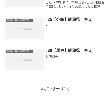
した1919年ドイツで制定された憲法最も
民主的だといわれた憲法だったが国家緊
急権という力によってナチスによる一党
独裁体制が作られ第二次大戦へとすす
む・・・記事に戻る
#25【公民】問題① 答え
社会科用語（問題の答え）
イ
#38【歴史】問題③ 答え
社会科用語（問題の答え）
西南戦争
スポンサーリンク