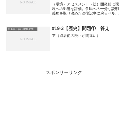
（環境）アセスメント（法）開発前に環
境への影響を評価。住民への十分な説明
義務を取り決めた法律記事に戻るベルギ
ーを舞台にした尊厳死がテーマの感動作
品
#19-3【歴史】問題① 答え
社会科用語（問題の答え）
ア（遣唐使の廃止が間違い）
スポンサーリンク