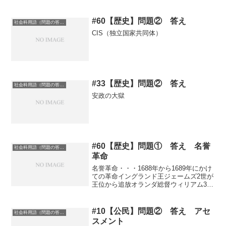
#60【歴史】問題② 答え
社会科用語（問題の答え）
CIS（独立国家共同体）
#33【歴史】問題② 答え
社会科用語（問題の答え）
安政の大獄
#60【歴史】問題① 答え 名誉
社会科用語（問題の答え）
革命
名誉革命・・・1688年から1689年にかけ
ての革命イングランド王ジェームズ2世が
王位から追放オランダ総督ウィリアム3世
（ウィレム3世）がイングランド王位に即
位「権利の章典」が発布・王が認めると
いう経緯実際には無血だったわけではな
#10【公民】問題② 答え アセ
社会科用語（問題の答え）
いが、争い...
スメント