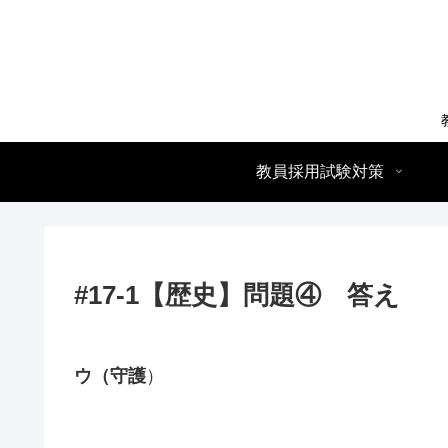
教員採用試験対策
#17-1【歴史】問題④ 答え
ウ（守護
）