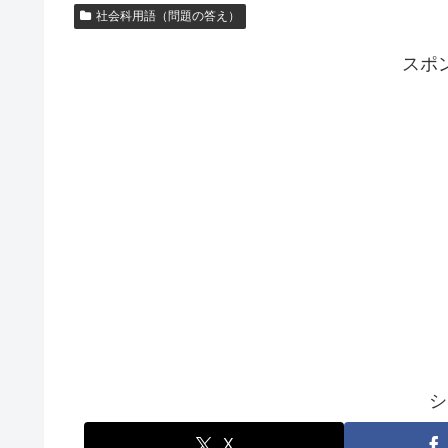
社会科用語（問題の答え）
スポ
シ
X