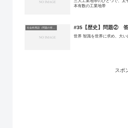
三大工業地帯のひとつで、太
本有数の工業地帯
#35【歴史】問題② 
社会科用語（問題の答え）
世界 智識を世界に求め、大
スポ