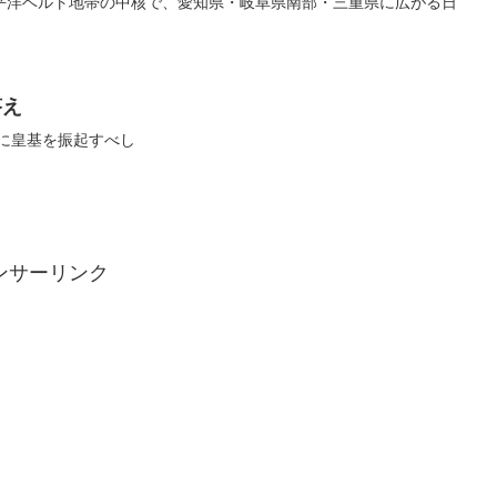
平洋ベルト地帯の中核で、愛知県・岐阜県南部・三重県に広がる日
答え
いに皇基を振起すべし
ンサーリンク