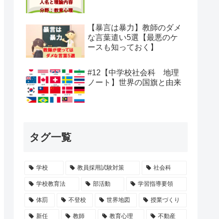
【暴言は暴力】教師のダメ
な言葉遣い5選【最悪のケ
ースも知っておく】
#12【中学校社会科 地理
ノート】世界の国旗と由来
タグ一覧
学校
教員採用試験対策
社会科
学校教育法
部活動
学習指導要領
体罰
不登校
世界地図
授業づくり
新任
教師
教育心理
不動産