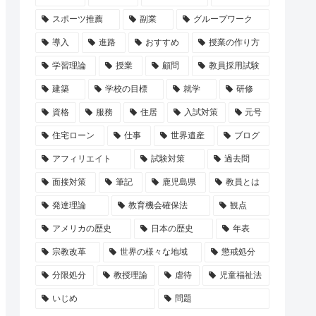
スポーツ推薦
副業
グループワーク
導入
進路
おすすめ
授業の作り方
学習理論
授業
顧問
教員採用試験
建築
学校の目標
就学
研修
資格
服務
住居
入試対策
元号
住宅ローン
仕事
世界遺産
ブログ
アフィリエイト
試験対策
過去問
面接対策
筆記
鹿児島県
教員とは
発達理論
教育機会確保法
観点
アメリカの歴史
日本の歴史
年表
宗教改革
世界の様々な地域
懲戒処分
分限処分
教授理論
虐待
児童福祉法
いじめ
問題