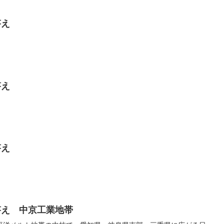
答え
答え
答え
答え 中京工業地帯