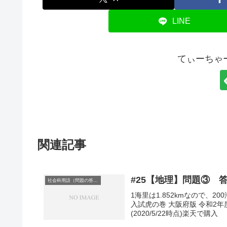
LINE
てぃーちゃ
関連記事
#25【地理】問題③ 答
社会科用語（問題の答え）
1海里は1.852kmなので、20
入試虎の巻 大阪府版 令和2年
(2020/5/22時点)楽天で購入