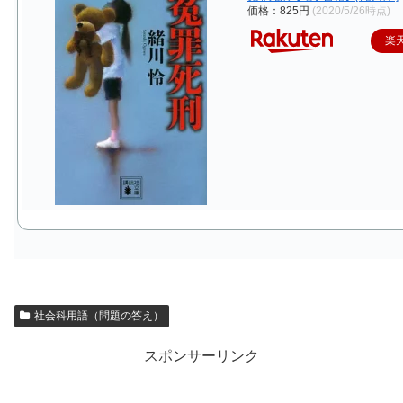
価格：825円
(2020/5/26時点)
楽
社会科用語（問題の答え）
スポンサーリンク