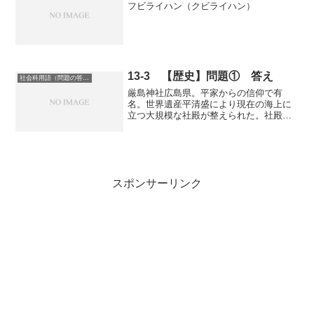
フビライハン（クビライハン）
13-3 【歴史】問題① 答え
社会科用語（問題の答え）
厳島神社広島県。平家からの信仰で有
名。世界遺産平清盛により現在の海上に
立つ大規模な社殿が整えられた。社殿な
どは国宝や重要文化財に指定されてい
る。
スポンサーリンク