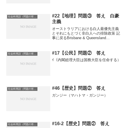
#22【地理】問題③ 答え 白豪
社会科用語（問題の答え）
主義
オーストラリアにおける白人最優先主義
とそれにもとづく非白人への排除政策 記
事に戻るBrisbane & Queensland
Australia【電子書籍】価格：950円
(2020/5/22時点)楽天で購入
#17【公民】問題② 答え
社会科用語（問題の答え）
ｲ（内閣総理大臣は国務大臣を任命する）
#46【歴史】問題② 答え
社会科用語（問題の答え）
ガンジー（マハトマ・ガンジー）
#16-2【歴史】問題② 答え
社会科用語（問題の答え）