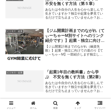
不安を無くす方法（第５章）
あなたは今自分の人生を心から楽しんで
生きていますか？独立や起業を夢見てい
るだけで立ち止まっていませんか？お金
の不安や将来の不安会社を辞める事独立
すること家族を幸せにできるかなにより
自分自身が成功できるか私はこの記事
【ジム開業計画までのながれ（て
ビジネス・起業
で、あなたの不安を少しでも...
ぃーちゃーM別サイトへのリンク
紹介です）】起業・独立に向けて
の道のり
【ジム開業計画までのながれ（融資失
敗）】起業・独立に向けての道のり【て
ぃ～ちゃ～M】一部紹介します独立した
いな、起業したいなと思っているけどど
うしたらいいかわからない今の会社で退
職まで続けるのはムリだなこれからどう
やって仕事をしていけばいい...
「起業1年目の教科書」から学
ビジネス・起業
ぶ 不安を無くす方法（第2章）
あなたは今自分の人生を心から楽しんで
生きていますか？独立や起業を夢見てい
るだけで立ち止まっていませんか？お金
の不安や将来の不安会社を辞める事独立
すること家族を幸せにできるかなにより
自分自身が成功できるか私のこの記事
「起業1年目の教科書」から学
ビジネス・起業
で、あなたの不安が少しでも...
メニュー
ホーム
検索
トップ
サイドバー
ぶ 不安を無くす方法（第９章）