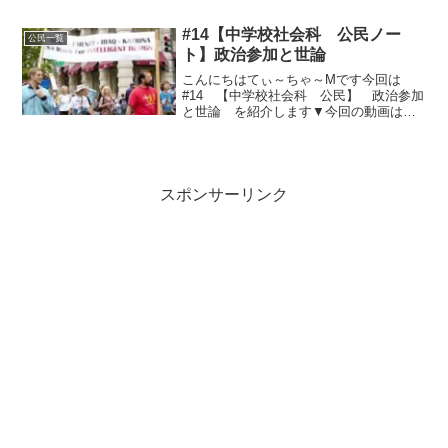
〇刑事裁判の流れと人権〇裁判所の意
義・私たちの権利は最終的には裁判によ
#14【中学校社会科 公民ノー
公民一覧
って確保される・裁判所は...
ト】政治参加と世論
こんにちはてぃ～ちゃ～Mです今回は
#14 【中学校社会科 公民】 政治参加
と世論 を紹介します▼今回の動画はこ
ちら▼▼今回のノート用文章はこちら
▼①選挙の課題一票の格差～議員一人当
たりの有権者数が選挙区によって違う→
平等選挙の原則は？投票率...
スポンサーリンク