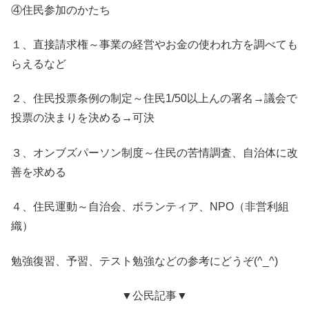
④住民参加のかたち
１、直接請求権～事業の経営やお金の使われ方を調べても
らえるなど
２、住民投票条例の制定～住民1/50以上んの署名→議会で
投票の決まりを決める→可決
３、オンブズパーソン制度～住民の苦情調査、自治体に改
善を求める
４、住民運動～自治会、ボランティア、NPO（非営利組
織）
勉強復習、予習、テスト勉強などの参考にどうぞ(^_^)
▼公民記事▼