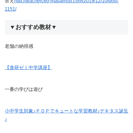
答え
http://teacherceo-masajirusi.com/2019/12/10/post-
1151/
▼おすすめ教材▼
老舗の納得感
【進研ゼミ中学講座】
一番の学びは遊び
小中学生対象♪ＰＯＰでキュートな学習教材♪デキタス誕生
♪