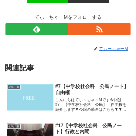
てぃーちゃーMをフォローする
てぃーちゃーM
関連記事
#7【中学校社会科 公民ノート】
公民一覧
自由権
こんにちはてぃ～ちゃ～Mです今回は
#7 【中学校社会科 公民】 自由権を
紹介します▼今回の動画はこちら▼▼今
回のノート用文章はこちら▼〇自由
権・・・自由に生きるための権
利。 人間として生きて
#17【中学校社会科 公民ノー
公民一覧
いくために、自由に考え行動すること
ト】行政と内閣
を...