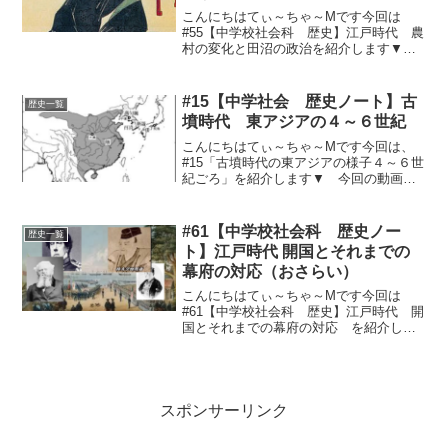
こんにちはてぃ～ちゃ～Mです今回は
#55【中学校社会科 歴史】江戸時代 農
村の変化と田沼の政治を紹介します▼今
回の動画はこちら▼まとめ（ノート用）
コピペどーぞ(^_^)農村の変化と田沼の政
治貨幣経済の広がり・・・商品作物生産
#15【中学社会 歴史ノート】古
歴史一覧
の増加貧富の差・...
墳時代 東アジアの４～６世紀
こんにちはてぃ～ちゃ～Mです今回は、
#15「古墳時代の東アジアの様子４～６世
紀ごろ」を紹介します▼ 今回の動画は
こちら ▼▼今回のノート用文章はこち
ら▼① ４世紀ごろ 大和王権の成
立。高句麗VS日本～好太王の碑文（倭を
#61【中学校社会科 歴史ノー
歴史一覧
破る）。倭国は百済...
ト】江戸時代 開国とそれまでの
幕府の対応（おさらい）
こんにちはてぃ～ちゃ～Mです今回は
#61【中学校社会科 歴史】江戸時代 開
国とそれまでの幕府の対応 を紹介しま
す▼今回の動画はこちら▼まとめ（ノー
ト用）コピペどーぞ(^_^)日本の開国①黒
船の来航1853年 ペリーが浦賀に来航～
開国要求（中...
スポンサーリンク