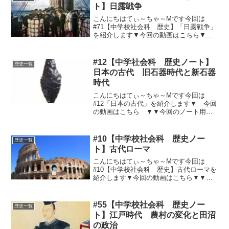
ト】日露戦争
こんにちはてぃ～ちゃ～Mです今回は
#71【中学校社会科 歴史】「日露戦争」
を紹介します▼今回の動画はこちら▼ノ
ート用まとめ日露戦争進む帝国列強によ
る中国侵略1899年～義和団事件・・・外
国勢力追放（反帝国主義）８か国連合軍
#12【中学社会科 歴史ノート】
歴史一覧
が義和団事件をしず...
日本の古代 旧石器時代と新石器
時代
こんにちはてぃ～ちゃ～Mです今回は
#12「日本の古代」を紹介します▼ 今回
の動画はこちら ▼▼今回のノート用文
章はこちら▼①日本の旧石器時代大陸か
ら大型動物を追いかけて移住。岩宿遺跡
～群馬県で相沢忠洋、関東ロームから打
#10【中学校社会科 歴史ノー
歴史一覧
製石器野尻湖 ～長野県...
ト】古代ローマ
こんにちはてぃ～ちゃ～Mです今回は
#10【中学校社会科 歴史】古代ローマを
紹介します▼今回の動画はこちら▼▼今
回のノート用文章はこちら▼①ロー
マ 現在イタリアの首都。ポリス→共
和制→帝政（ローマ帝国）②ギリシャ文
#55【中学校社会科 歴史ノー
歴史一覧
化ヘレニズムを受け継ぐ文化...
ト】江戸時代 農村の変化と田沼
の政治