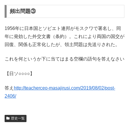
頻出問題③
1956年に日本国とソビエト連邦がモスクワで署名し、同
年に発効した外交文書（条約）。これにより両国の国交が
回復、関係も正常化したが、領土問題は先送りされた。
これを何というか下に当てはまる空欄の語句を答えなさい
【日ソ○○○○】
答え
http://teacherceo-masajirusi.com/2019/08/02/post-
2406/
歴史一覧