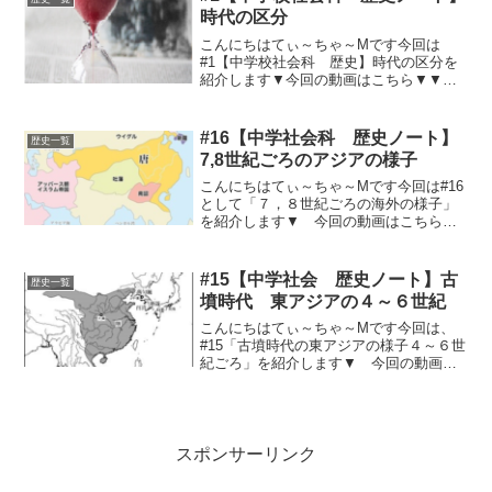
大兄皇子と中臣鎌足大化...
時代の区分
こんにちはてぃ～ちゃ～Mです今回は
#1【中学校社会科 歴史】時代の区分を
紹介します▼今回の動画はこちら▼▼今
回のノート用文章はこちら▼①時代の区
切り方 原始、古代、中世、近世、
近代、現代②西暦 キリストが生まれ
#16【中学社会科 歴史ノート】
歴史一覧
たとされる年からスタート...
7,8世紀ごろのアジアの様子
こんにちはてぃ～ちゃ～Mです今回は#16
として「７，８世紀ごろの海外の様子」
を紹介します▼ 今回の動画はこちら
▼▼今回のノート用文章はこちら▼７、
８世紀のアジアの様子①東アジアの様
子 隋（ズイ）→唐（トウ）。
#15【中学社会 歴史ノート】古
歴史一覧
首都：長安↔シルクロー...
墳時代 東アジアの４～６世紀
こんにちはてぃ～ちゃ～Mです今回は、
#15「古墳時代の東アジアの様子４～６世
紀ごろ」を紹介します▼ 今回の動画は
こちら ▼▼今回のノート用文章はこち
ら▼① ４世紀ごろ 大和王権の成
立。高句麗VS日本～好太王の碑文（倭を
破る）。倭国は百済...
スポンサーリンク