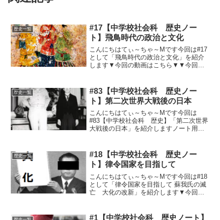
#17【中学校社会科 歴史ノー
歴史一覧
ト】飛鳥時代の政治と文化
こんにちはてぃ～ちゃ～Mです今回は#17
として「飛鳥時代の政治と文化」を紹介
します▼今回の動画はこちら▼▼今回の
ノート用文章はこちら▼①聖徳太子の政
治まで 〇蘇我氏（大臣）VS物
部氏（大連）× 聖徳太子（厩戸皇子
#83【中学校社会科 歴史ノー
歴史一覧
（うまやどのおうじ...
ト】第二次世界大戦後の日本
こんにちはてぃ～ちゃ～Mです今回は
#83【中学校社会科 歴史】「第二次世界
大戦後の日本」を紹介しますノート用ま
とめ日本の占領と民主化ポツダム宣言・
軍国主義の排除、民主化、植民地の独立
など・日本の主権は本州、九州、四国、
#18【中学校社会科 歴史ノー
歴史一覧
北海道のみ連合国軍総司...
ト】律令国家を目指して
こんにちはてぃ～ちゃ～Mです今回は#18
として「律令国家を目指して 蘇我氏の滅
亡 大化の改新」を紹介します▼今回の
動画はこちら▼▼今回のノート用文章は
こちら▼①蘇我氏の滅亡と大化の改
新 乙巳の変にて蘇我氏の滅亡。中
#1【中学校社会科 歴史ノート】
歴史一覧