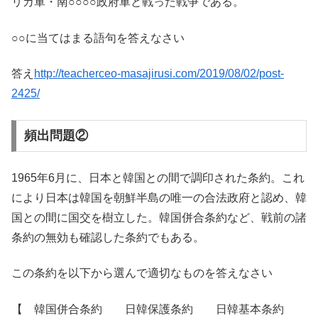
リカ軍・南○○○○政府軍と戦った戦争である。
○○に当てはまる語句を答えなさい
答え
http://teacherceo-masajirusi.com/2019/08/02/post-
2425/
頻出問題②
1965年6月に、日本と韓国との間で調印された条約。これ
により日本は韓国を朝鮮半島の唯一の合法政府と認め、韓
国との間に国交を樹立した。韓国併合条約など、戦前の諸
条約の無効も確認した条約でもある。
この条約を以下から選んで適切なものを答えなさい
【 韓国併合条約 日韓保護条約 日韓基本条約