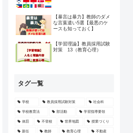
【暴言は暴力】教師のダメ
な言葉遣い5選【最悪のケ
ースも知っておく】
【学習理論】教員採用試験
対策 13（教育心理）
タグ一覧
学校
教員採用試験対策
社会科
学校教育法
部活動
学習指導要領
体罰
不登校
世界地図
授業づくり
新任
教師
教育心理
不動産