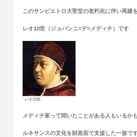
このサンピエトロ大聖堂の老朽化に伴い再建
レオ10世（ジョバンニ=デ=メディチ）です
レオ10世
メディチ家って聞いたことがある人もいるか
ルネサンスの文化を財政面で支援した一族で