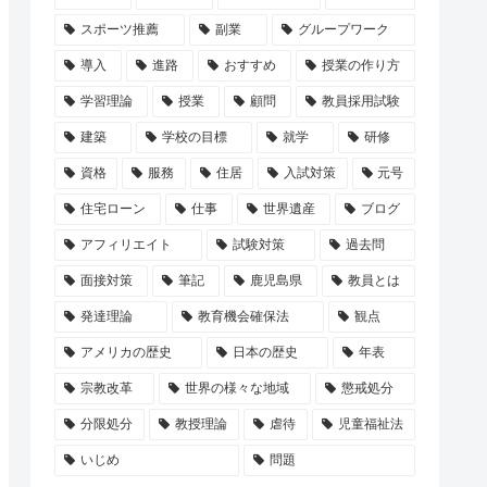
スポーツ推薦
副業
グループワーク
導入
進路
おすすめ
授業の作り方
学習理論
授業
顧問
教員採用試験
建築
学校の目標
就学
研修
資格
服務
住居
入試対策
元号
住宅ローン
仕事
世界遺産
ブログ
アフィリエイト
試験対策
過去問
面接対策
筆記
鹿児島県
教員とは
発達理論
教育機会確保法
観点
アメリカの歴史
日本の歴史
年表
宗教改革
世界の様々な地域
懲戒処分
分限処分
教授理論
虐待
児童福祉法
いじめ
問題