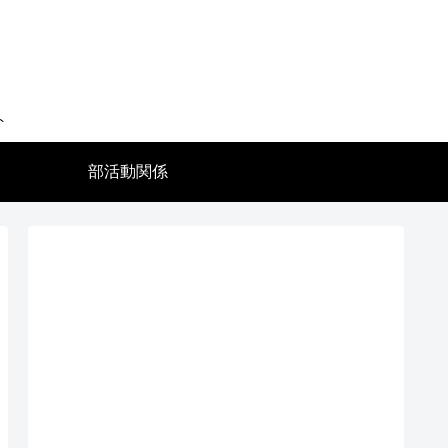
ト
部活動関係