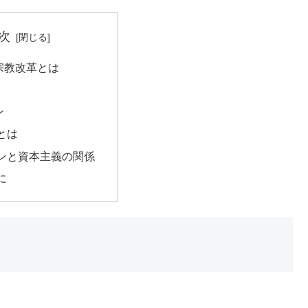
次
宗教改革とは
ン
とは
ンと資本主義の関係
に